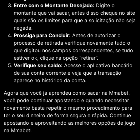
Entre com o Montante Desejado:
Digite o
montante que vai sacar, antes disso cheque no site
quais são os limites para que a solicitação não seja
negada.
Prossiga para Concluir:
Antes de autorizar o
processo de retirada verifique novamente tudo o
que digitou nos campos correspondentes, se tudo
estiver ok, clique na opção “retirar”.
Verifique seu saldo:
Acesse o aplicativo bancário
de sua conta corrente e veja que a transação
aparece no histórico da conta.
Agora que você já aprendeu como sacar na Mmabet,
você pode continuar apostando e quando necessitar
novamente basta repetir o mesmo procedimento para
ter o seu dinheiro de forma segura e rápida. Continue
apostando e aproveitando as melhores opções de jogo
na Mmabet!