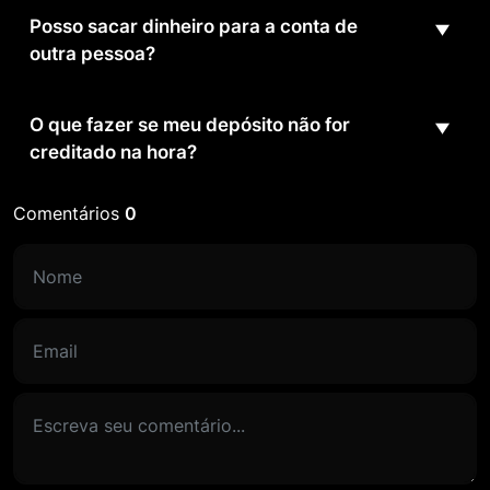
Posso sacar dinheiro para a conta de
outra pessoa?
O que fazer se meu depósito não for
creditado na hora?
Comentários
0