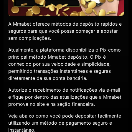
A Mmabet oferece métodos de depósito rápidos e
seguros para que você possa começar a apostar
sem complicações.
Atualmente, a plataforma disponibiliza o Pix como
principal método Mmabet depósito. O Pix é
conhecido por sua velocidade e simplicidade,
permitindo transações instantâneas e seguras
diretamente da sua conta bancária.
Autorize o recebimento de notificações via e-mail
e fique por dentro das atualizações que a Mmabet
promove no site e na seção financeira.
Veja abaixo como você pode depositar facilmente
utilizando um método de pagamento seguro e
instantâneo.