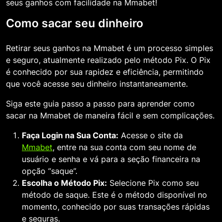
seus ganhos com facilidade na Mmabet!
Como sacar seu dinheiro
Retirar seus ganhos na Mmabet é um processo simples
e seguro, atualmente realizado pelo método Pix. O Pix
é conhecido por sua rapidez e eficiência, permitindo
que você acesse seu dinheiro instantaneamente.
Siga este guia passo a passo para aprender como
sacar na Mmabet de maneira fácil e sem complicações.
Faça Login na Sua Conta:
Acesse o site da
Mmabet
, entre na sua conta com seu nome de
usuário e senha e vá para a seção financeira na
opção “saque”.
Escolha o Método Pix:
Selecione Pix como seu
método de saque. Este é o método disponível no
momento, conhecido por suas transações rápidas
e seguras.