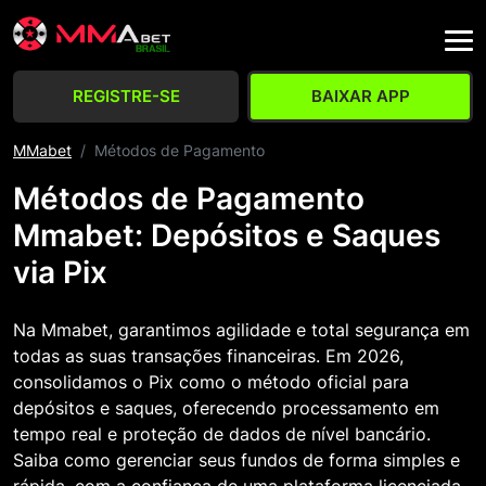
REGISTRE-SE
BAIXAR APP
MMabet
Métodos de Pagamento
Métodos de Pagamento
Mmabet: Depósitos e Saques
via Pix
Na Mmabet, garantimos agilidade e total segurança em
todas as suas transações financeiras. Em 2026,
consolidamos o Pix como o método oficial para
depósitos e saques, oferecendo processamento em
tempo real e proteção de dados de nível bancário.
Saiba como gerenciar seus fundos de forma simples e