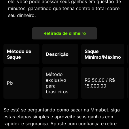
ele, você pode acessar seus ganhos em questão de
minutos, garantindo que tenha controle total sobre
seu dinheiro.
Retirada de dinheiro
Método de
Saque
Descrição
Saque
Mínimo/Máximo
Método
exclusivo
R$ 50,00 / R$
Pix
para
15.000,00
brasileiros
Se está se perguntando como sacar na Mmabet, siga
estas etapas simples e aproveite seus ganhos com
rapidez e segurança. Aposte com confiança e retire