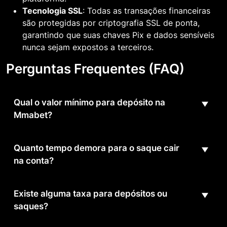
Tecnologia SSL
: Todas as transações financeiras
são protegidas por criptografia SSL de ponta,
garantindo que suas chaves Pix e dados sensíveis
nunca sejam expostos a terceiros.
Perguntas Frequentes (FAQ)
Qual o valor mínimo para depósito na
Mmabet?
Quanto tempo demora para o saque cair
na conta?
Existe alguma taxa para depósitos ou
saques?