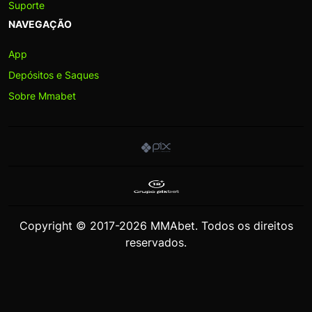
Suporte
NAVEGAÇÃO
App
Depósitos e Saques
Sobre Mmabet
Copyright © 2017-2026 MMAbet. Todos os direitos
reservados.