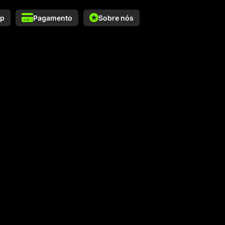
p
Pagamento
Sobre nós